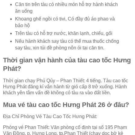
Căn tin trên tàu có nhiều món hỗ trợ hành khách
ăn uống
Khoang ghế ngồi có tivi, Có đầy đủ áo phao và
bảo hộ
Trên tàu có hỗ trợ nước, khăn lạnh, chiếu, gối
Nếu hành khách say tàu có thể mua thuốc chống
say tàu, xin túi đề phòng nôn ói tại căn tin.
Thời gian vận hành của tàu cao tốc Hưng
Phát?
Thời gian chạy Phú Qúy – Phan Thiết: 4 tiếng. Tàu cao tốc
Hưng Phát đăng kí vận hành từ gió cấp 8 trở xuống. Hành
khách yên tâm vấn đề không có tàu ra vào đất liền.
Mua vé tàu cao tốc Hưng Phát 26 ở đâu?
Địa Chỉ Phòng Vé Tàu Cao Tốc Hưng Phát:
Phòng vé Phan Thiết: Văn phòng cố định tại số 195 Phạm
Văn Đồng, p. Hưng Long, tp.Phan Thiết (chạy dọc bờ kè