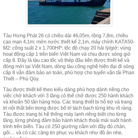
Tàu Hưng Phát 26 có chiều dài 46,05m, rộng 7,8m, chiều
cao mạn 4,1m; mớn nước thiết kế 2,1m, máy chính KATA50-
M2: công suất 2 x 1,700HP; tốc độ chạy 20 hải lý/giờ; vùng
hoạt động cấp 1 trên biển Việt Nam và chịu được sóng gió
cấp 8. Đây là tàu cao tốc vỏ thép đầu tiên được thiết kế và
đóng mới tại Việt Nam, dòng tàu công nghệ hiện đại đi sóng
cấp 8 vẫn đảm bảo an toàn, phù hợp cho tuyến vận tải Phan
Thiết – Phú Qúy.
Tàu được thiết kế theo kiểu dáng phù hợp dành riêng cho
việc chở khách với 3 tầng có thể chở được 250 hành khách
và khoản 50 tấn hàng hóa. Các trang thiết bị hỗ trợ và trang
trí nội thất bên trong được bố trí tách bạch từng khu rõ ràng.
Tàu được trang bị hệ thống máy lạnh riêng biệt cho từng
tầng, từng phòng đảm bảo hành khách thoải mái suốt hành
trình trên biển. Tàu có 250 giường nằm với đầy đủ chăn,
gối… và có các căng tin phục vụ khách như đồ ăn nhẹ,