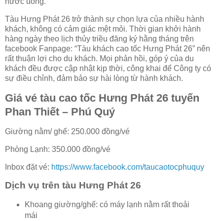
nước uống.
Tàu Hưng Phát 26 trở thành sự chọn lựa của nhiều hành
khách, không có cảm giác mệt mỏi. Thời gian khởi hành
hàng ngày theo lịch thủy triều đăng ký hằng tháng trên
facebook Fanpage: “Tàu khách cao tốc Hưng Phát 26” nên
rất thuận lợi cho du khách. Mọi phản hồi, góp ý của du
khách đều được cập nhật kịp thời, công khai để Công ty có
sự điều chỉnh, đảm bảo sự hài lòng từ hành khách.
Giá vé tàu cao tốc Hưng Phát 26 tuyến
Phan Thiết – Phú Quý
Giường nằm/ ghế: 250.000 đồng/vé
Phòng Lạnh: 350.000 đồng/vé
Inbox đặt vé:
https://www.facebook.com/taucaotocphuquy
Dịch vụ trên tàu Hưng Phát 26
Khoang giường/ghế: có máy lạnh nằm rất thoải
mái